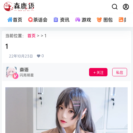
首页
茶话会
资讯
游戏
图包
美
当前位置：
首页
> > 1
1
0
22年10月23日
森语
关注
私信
闪亮明星