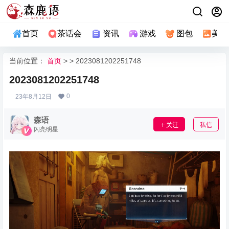
首页
茶话会
资讯
游戏
图包
美图
当前位置：
首页
> > 2023081202251748
2023081202251748
0
23年8月12日
森语
关注
私信
闪亮明星