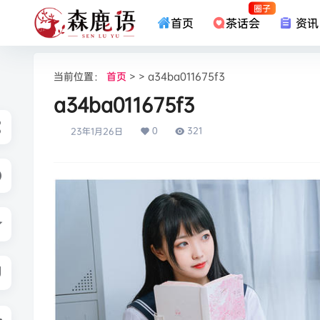
圈子
首页
茶话会
资讯
当前位置：
首页
> > a34ba011675f3
a34ba011675f3
0
321
23年1月26日