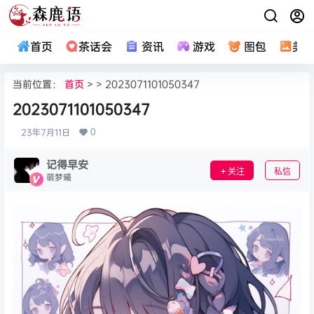
首页
茶话会
资讯
游戏
图包
美
当前位置：
首页
> > 2023071101050347
2023071101050347
0
23年7月11日
记得早安
关注
私信
萌梦曦