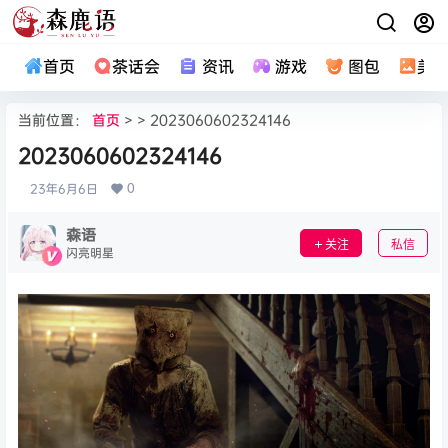
首页
茶话会
资讯
游戏
图包
美
当前位置：
首页
> > 2023060602324146
2023060602324146
0
23年6月6日
森语
关注
私信
闪亮明星