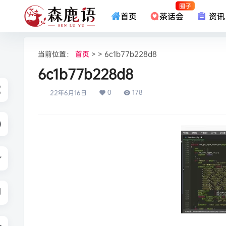
圈子
首页
茶话会
资讯
当前位置：
首页
> > 6c1b77b228d8
6c1b77b228d8
0
178
22年6月16日