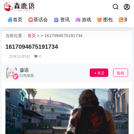
首页
茶话会
资讯
游戏
图包
美图
当前位置：
首页
> > 1617094675191734
1617094675191734
0
22年12月5日
森语
关注
私信
闪亮明星