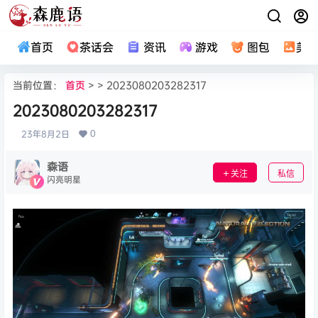
首页
茶话会
资讯
游戏
图包
美
当前位置：
首页
> > 2023080203282317
2023080203282317
0
23年8月2日
森语
关注
私信
闪亮明星