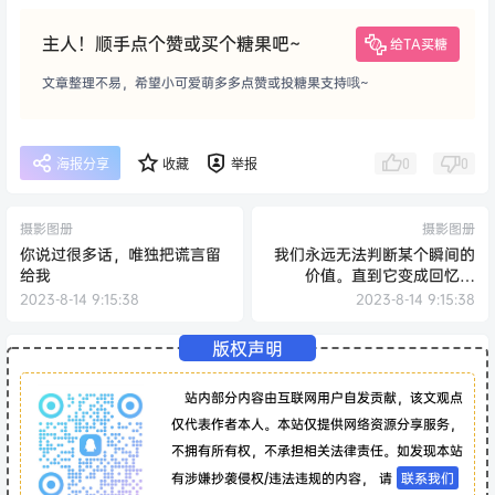
主人！顺手点个赞或买个糖果吧~
给TA买糖
文章整理不易，希望小可爱萌多多点赞或投糖果支持哦~
0
0
海报分享
收藏
举报
摄影图册
摄影图册
你说过很多话，唯独把谎言留
我们永远无法判断某个瞬间的
给我
价值。直到它变成回忆…
2023-8-14 9:15:38
2023-8-14 9:15:38
版权声明
站内部分内容由互联网用户自发贡献，该文观点
仅代表作者本人。本站仅提供网络资源分享服务，
不拥有所有权，不承担相关法律责任。如发现本站
有涉嫌抄袭侵权/违法违规的内容， 请
联系我们