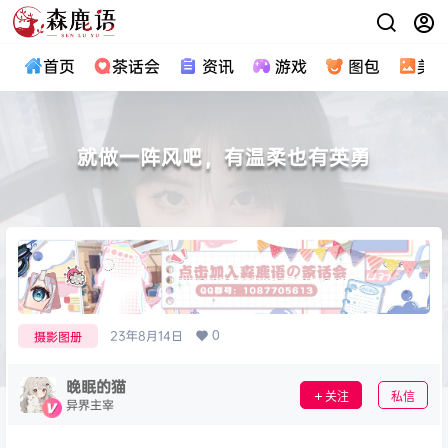
首页
茶话会
资讯
游戏
图包
美
就做一阵风吧，有温柔也有英勇
0
23年8月14日
摄影图册
晚眠的猫
关注
私信
异界主宰