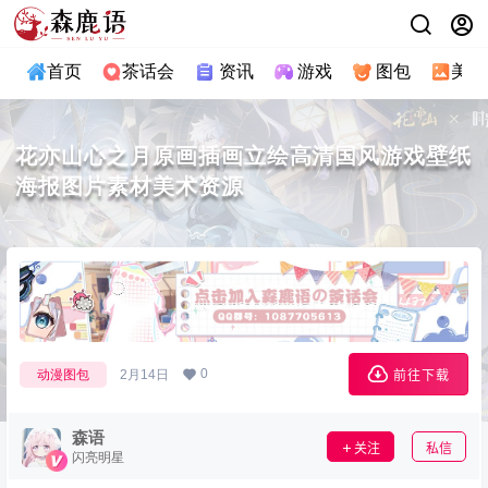
首页
茶话会
资讯
游戏
图包
美图
花亦山心之月原画插画立绘高清国风游戏壁纸
海报图片素材美术资源
0
动漫图包
2月14日
前往下载
森语
关注
私信
闪亮明星