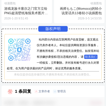
动漫图包
动漫图包
游戏龙族卡塞尔之门官方立绘
画师ももこ(Momoco)的轻小
PNG超清壁纸海报美术图片素
说里话共13卷轻小说插图包
材包
2026-1-20 9:51:45
2026-3-5 14:53:55
版权声明
站内部分内容由互联网用户自发贡献，该文观点
仅代表作者本人。本站仅提供网络资源分享服务，
不拥有所有权，不承担相关法律责任。如发现本站
有涉嫌抄袭侵权/违法违规的内容， 请
联系我们
一经核实，立即删除。并对发布账号进行永久封禁
处理。在为用户提供最好的产品同时，保证优秀的服务质量。
本站仅提供信息存储空间,不拥有所有权,不承担相关法律责任。
1 条回复
文章作者
管理员
A
M
欢迎您，新朋友，感谢参与互动！
确认修改