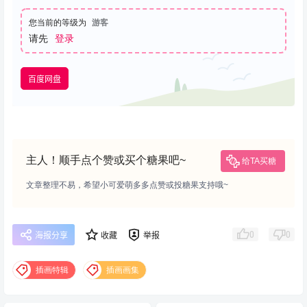
您当前的等级为
游客
请先
登录
百度网盘
主人！顺手点个赞或买个糖果吧~
给TA买糖
文章整理不易，希望小可爱萌多多点赞或投糖果支持哦~
0
0
海报分享
收藏
举报
插画特辑
插画画集