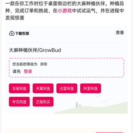
一款在你工作时位于桌面侧边栏的大麻种植伙伴。种植品
种、完成订单和挑战、在
小游戏
中试试运气，并在进程中
发现惊喜
查看
下载权限
大麻种植伙伴/GrowBud
您当前的等级为
游客
请先
登录
百度网盘
天翼网盘
迅雷网盘
阿里网盘
夸克网盘
正版购买