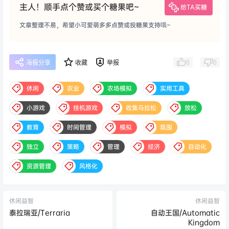
主人！顺手点个赞或买个糖果吧~
给TA买糖
文章整理不易，希望小可爱萌多多点赞或投糖果支持哦~
0
0
海报分享
收藏
举报
休闲
农业
农场模拟
实用工具
小游戏
挂机游戏
收集马拉松
放松
教育
时间管理
模拟
氛围
独立
策略
管理
经济
自动化
资源管理
风格化
休闲益智
休闲益智
泰拉瑞亚/Terraria
自动王国/Automatic
Kingdom