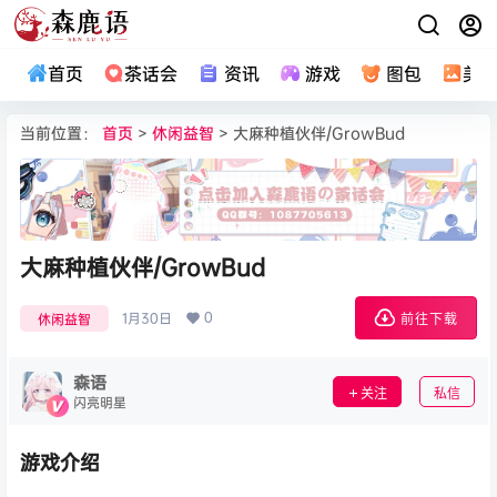
首页
茶话会
资讯
游戏
图包
美
当前位置：
首页
>
休闲益智
> 大麻种植伙伴/GrowBud
大麻种植伙伴/GrowBud
0
1月30日
休闲益智
前往下载
森语
关注
私信
闪亮明星
游戏介绍