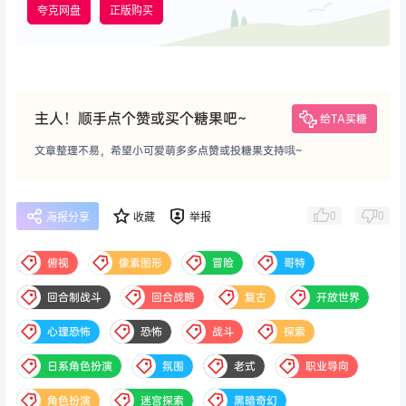
夸克网盘
正版购买
主人！顺手点个赞或买个糖果吧~
给TA买糖
文章整理不易，希望小可爱萌多多点赞或投糖果支持哦~
0
0
海报分享
收藏
举报
俯视
像素图形
冒险
哥特
回合制战斗
回合战略
复古
开放世界
心理恐怖
恐怖
战斗
探索
日系角色扮演
氛围
老式
职业导向
角色扮演
迷宫探索
黑暗奇幻