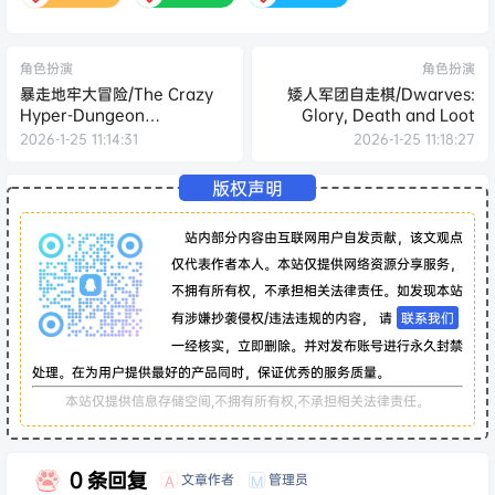
角色扮演
角色扮演
暴走地牢大冒险/The Crazy
矮人军团自走棋/Dwarves:
Hyper-Dungeon
Glory, Death and Loot
Chronicles
2026-1-25 11:14:31
2026-1-25 11:18:27
版权声明
站内部分内容由互联网用户自发贡献，该文观点
仅代表作者本人。本站仅提供网络资源分享服务，
不拥有所有权，不承担相关法律责任。如发现本站
有涉嫌抄袭侵权/违法违规的内容， 请
联系我们
一经核实，立即删除。并对发布账号进行永久封禁
处理。在为用户提供最好的产品同时，保证优秀的服务质量。
本站仅提供信息存储空间,不拥有所有权,不承担相关法律责任。
0 条回复
文章作者
管理员
A
M