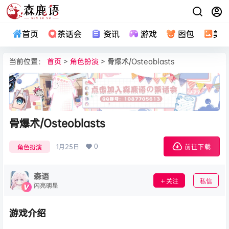
首页
茶话会
资讯
游戏
图包
美
当前位置：
首页
>
角色扮演
> 骨爆术/Osteoblasts
骨爆术/Osteoblasts
0
1月25日
角色扮演
前往下载
森语
关注
私信
闪亮明星
游戏介绍