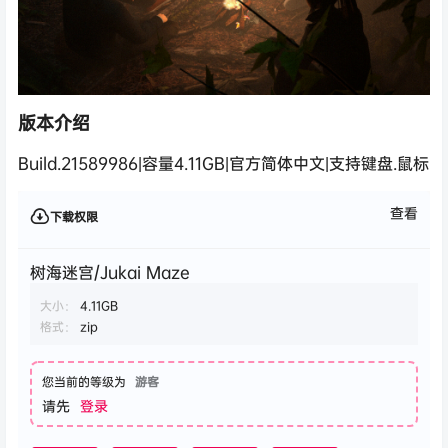
版本介绍
Build.21589986|容量4.11GB|官方简体中文|支持键盘.鼠标
查看
下载权限
树海迷宫/Jukai Maze
大小：
4.11GB
格式：
zip
您当前的等级为
游客
请先
登录