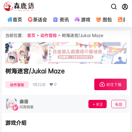
首页
茶话会
资讯
游戏
图包
美
当前位置：
首页
>
动作冒险
> 树海迷宫/Jukai Maze
树海迷宫/Jukai Maze
0
1月22日
动作冒险
前往下载
森语
关注
私信
闪亮明星
游戏介绍