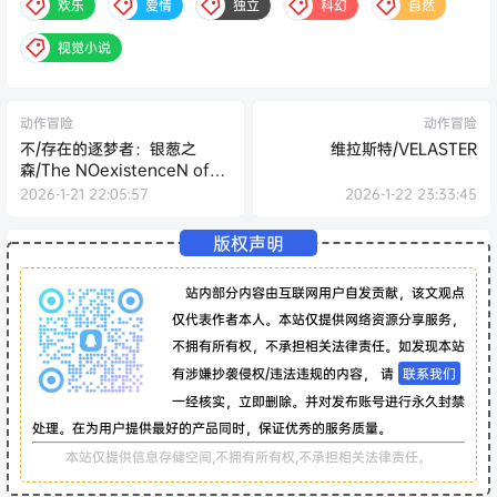
欢乐
爱情
独立
科幻
自然
视觉小说
动作冒险
动作冒险
不/存在的逐梦者：银葱之
维拉斯特/VELASTER
森/The NOexistenceN of
Morphean Paradox : The
2026-1-21 22:05:57
2026-1-22 23:33:45
Forest of Silver Shallots
版权声明
站内部分内容由互联网用户自发贡献，该文观点
仅代表作者本人。本站仅提供网络资源分享服务，
不拥有所有权，不承担相关法律责任。如发现本站
有涉嫌抄袭侵权/违法违规的内容， 请
联系我们
一经核实，立即删除。并对发布账号进行永久封禁
处理。在为用户提供最好的产品同时，保证优秀的服务质量。
本站仅提供信息存储空间,不拥有所有权,不承担相关法律责任。