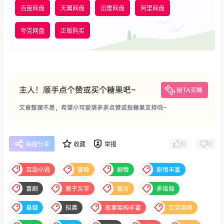
百度网盘
天翼网盘
迅雷网盘
阿里网盘
夸克网盘
正版购买
主人！顺手点个赞或买个糖果吧~
给TA买糖
文章整理不易，希望小可爱萌多多点赞或投糖果支持哦~
0
0
海报分享
收藏
举报
互动小说
冒险
剧情
剧情丰富
喜剧
基于文字
复古
多结局
悬疑
拟真
故事架构丰富
文字游戏