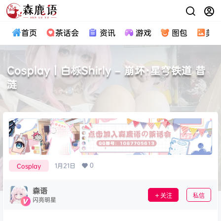
首页
茶话会
资讯
游戏
图包
美
Cosplay｜白栎Shirly – 崩坏·星穹铁道 昔
涟
0
1月21日
Cosplay
森语
关注
私信
闪亮明星