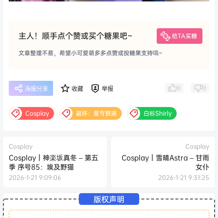
主人！顺手点个赞或买个糖果吧~
给TA买糖
文章整理不易，希望小可爱萌多多点赞或投糖果支持哦~
0
0
海报分享
收藏
举报
Cosplay
崩坏：星穹铁道
白栎Shirly
Cosplay
Cosplay
Cosplay｜神楽坂真冬 – 第五
Cosplay｜雪晴Astra – 甘雨
季 序号85：埃及野猫
女仆
2026-1-21 9:09:06
2026-1-21 9:31:25
版权声明