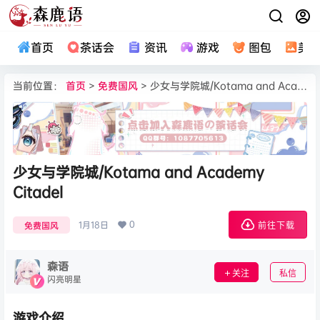
首页
茶话会
资讯
游戏
图包
美
当前位置：
首页
>
免费国风
> 少女与学院城/Kotama and Academy Citadel
少女与学院城/Kotama and Academy
Citadel
0
1月18日
免费国风
前往下载
森语
关注
私信
闪亮明星
游戏介绍