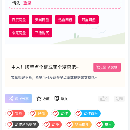
请先
登录
百度网盘
天翼网盘
迅雷网盘
阿里网盘
夸克网盘
正版购买
主人！顺手点个赞或买个糖果吧~
给TA买糖
文章整理不易，希望小可爱萌多多点赞或投糖果支持哦~
0
0
海报分享
收藏
举报
冒险
剧情
动作
动作冒险
动作角色扮演
动漫
华丽格斗
单人