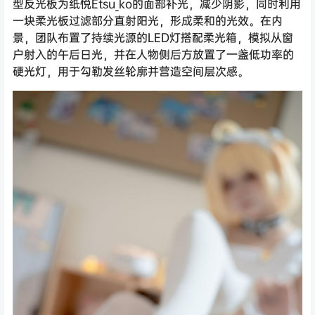
型反光板为纸悦Etsu_ko的面部补光，减少阴影，同时利用
一块柔光板过滤部分直射阳光，形成柔和的光效。在内
景，团队布置了持续光源的LED灯搭配柔光箱，模拟从窗
户射入的午后日光，并在人物侧后方放置了一盏低功率的
硬光灯，用于勾勒发丝轮廓并营造空间层次感。