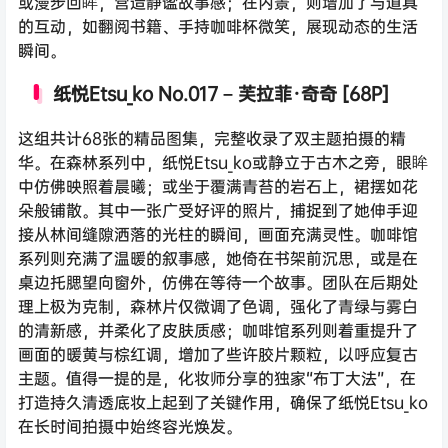
或漫步回眸，营造静谧故事感；在内景，则增加了与道具
的互动，如翻阅书籍、手持咖啡杯微笑，展现动态的生活
瞬间。
纸悦Etsu_ko No.017 – 芙拉菲·奇奇 [68P]
这组共计68张的精品图集，完整收录了双主题拍摄的精
华。在森林系列中，纸悦Etsu_ko或静立于古木之旁，眼眸
中仿佛映照着晨曦；或坐于覆满青苔的岩石上，裙摆如花
朵般铺散。其中一张广受好评的照片，捕捉到了她伸手迎
接从林间缝隙洒落的光柱的瞬间，画面充满灵性。咖啡馆
系列则充满了温暖的叙事感，她倚在书架前沉思，或是在
桌边托腮望向窗外，仿佛在等待一个故事。团队在后期处
理上极为克制，森林片仅微调了色调，强化了青绿与雾白
的清新感，并柔化了皮肤质感；咖啡馆系列则着重提升了
画面的暖黄与棕红调，增加了些许胶片颗粒，以呼应复古
主题。值得一提的是，化妆师分享的独家“布丁大法”，在
打造持久清透底妆上起到了关键作用，确保了纸悦Etsu_ko
在长时间拍摄中始终容光焕发。