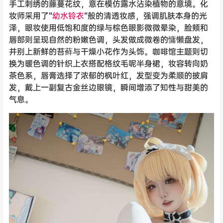
手工刺绣的藤蔓花纹，意在模仿露水沾染植物的意境。化
妆师采用了“
幼水铃衣
”般的清透妆感，强调肌肤本身的光
泽，眼妆使用低饱和度的绿与棕色眼影微微晕染，脸颊和
唇部则呈现自然的粉嫩色调，头发做成微卷的慵懒盘发，
并别上新鲜的苔藓与干燥小花作为头饰。咖啡馆主题则切
换为暖色调的针织上衣搭配格纹毛呢半身裙，妆容转向奶
茶色系，唇膏选择了浓郁的枫叶红，发型变为柔顺的披肩
发，戴上一副复古金丝边眼镜，瞬间增添了知性与甜美的
气息。