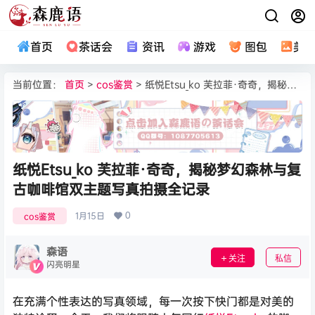
首页
茶话会
资讯
游戏
图包
美
当前位置：
首页
>
cos鉴赏
> 纸悦Etsu_ko 芙拉菲·奇奇，揭秘梦幻森林与复古咖啡馆双主题写真拍摄全记录
纸悦Etsu_ko 芙拉菲·奇奇，揭秘梦幻森林与复
古咖啡馆双主题写真拍摄全记录
0
1月15日
cos鉴赏
森语
关注
私信
闪亮明星
在充满个性表达的写真领域，每一次按下快门都是对美的