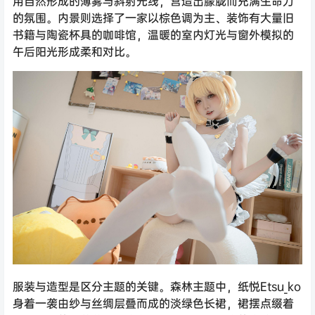
用自然形成的薄雾与斜射光线，营造出朦胧而充满生命力
的氛围。内景则选择了一家以棕色调为主、装饰有大量旧
书籍与陶瓷杯具的咖啡馆，温暖的室内灯光与窗外模拟的
午后阳光形成柔和对比。
服装与造型是区分主题的关键。森林主题中，纸悦Etsu_ko
身着一袭由纱与丝绸层叠而成的淡绿色长裙，裙摆点缀着