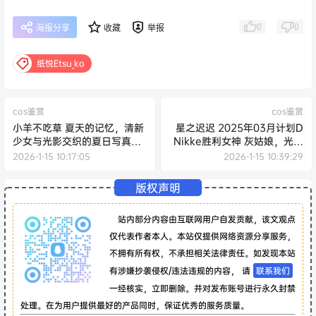
0
0
海报分享
收藏
举报
纸悦Etsu_ko
cos鉴赏
cos鉴赏
小羊不吃草 夏天的记忆，清新
星之迟迟 2025年03月计划D
少女与光影交织的夏日写真全
Nikke胜利女神 灰姑娘，光影
记录
交织下的赛博童话与未来战姬
2026-1-15 10:17:05
2026-1-15 10:39:29
的视觉诗篇
版权声明
站内部分内容由互联网用户自发贡献，该文观点
仅代表作者本人。本站仅提供网络资源分享服务，
不拥有所有权，不承担相关法律责任。如发现本站
有涉嫌抄袭侵权/违法违规的内容， 请
联系我们
一经核实，立即删除。并对发布账号进行永久封禁
处理。在为用户提供最好的产品同时，保证优秀的服务质量。