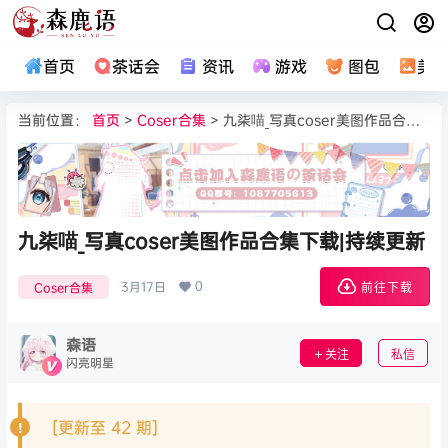
首页
茶话会
资讯
游戏
图包
美
当前位置：
首页
>
Coser合集
> 九柒喵_写真coser美图作品合集下载|持续更新
九柒喵_写真coser美图作品合集下载|持续更新
0
3月17日
Coser合集
前往下载
森语
关注
私信
闪亮明星
[更新至 42 期]