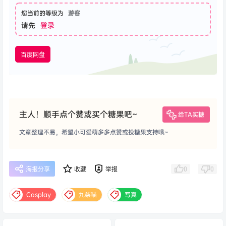
您当前的等级为
游客
请先
登录
百度网盘
主人！顺手点个赞或买个糖果吧~
给TA买糖
文章整理不易，希望小可爱萌多多点赞或投糖果支持哦~
0
0
海报分享
收藏
举报
Cosplay
九柒喵
写真