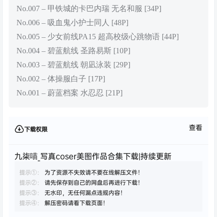
No.007 – 甲铁城的卡巴内瑞 无名和服 [34P]
No.006 – 吸血鬼小护士同人 [48P]
No.005 – 少女前线PA15 超高校级心跳物语 [44P]
No.004 – 碧蓝航线 圣路易斯 [10P]
No.003 – 碧蓝航线 朝凪泳装 [29P]
No.002 – 体操服白子 [17P]
No.001 – 蔚蓝档案 水忍忍 [21P]
查看
下载权限
九柒喵_写真coser美图作品合集下载|持续更新
提示①：
为了资源不失效请不要在线解压文件！
提示②：
请先保存到自己的网盘后再进行下载！
提示③：
无水印，无任何漏点违规内容！
提示④：
解压密码请看下载页面！