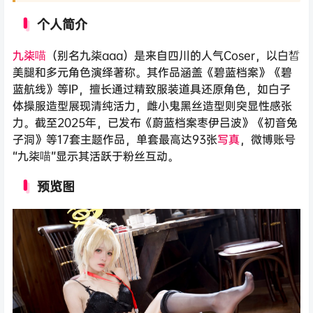
个人简介
九柒喵
（别名九柒aaa）是来自四川的人气Coser，以白皙
美腿和多元角色演绎著称。其作品涵盖《碧蓝档案》《碧
蓝航线》等IP，擅长通过精致服装道具还原角色，如白子
体操服造型展现清纯活力，雌小鬼黑丝造型则突显性感张
力。截至2025年，已发布《蔚蓝档案枣伊吕波》《初音兔
子洞》等17套主题作品，单套最高达93张
写真
，微博账号
“九柒喵”显示其活跃于粉丝互动。
预览图