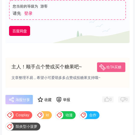
您当前的等级为
游客
请先
登录
百度网盘
主人！顺手点个赞或买个糖果吧~
给TA买糖
文章整理不易，希望小可爱萌多多点赞或投糖果支持哦~
0
0
海报分享
收藏
举报
Cosplay
Id
动漫
合作
阳炎型小菠萝