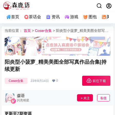
首页
茶话会
资讯
游戏
图包
美图
当前位置：
首页
>
Coser合集
> 阳炎型小菠萝_精美美图全部写真作品合集|持续更新
阳炎型小菠萝_精美美图全部写真作品合集|持
续更新
0
Coser合集
23年8月14日
前往下载
森语
关注
私信
闪亮明星
更新至7期资源