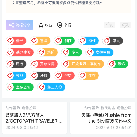
文章整理不易，希望小可爱萌多多点赞或投糖果支持哦~
0
0
海报分享
收藏
举报
僵尸
冒险
制作
动作
单人
基地建设
塔防
多人
女性主角
建造
开放世界
开放世界生存制作
恐怖
模拟
沙盒
狩猎
生存
生存恐怖
第三人称
动作冒险
角色扮演
动作冒险
枪战射击
角色扮演
歧路旅人2/八方旅人
天降小毛绒/Plushie from
2/OCTOPATH TRAVELER II|
the Sky|官方简体中文
官方简体中文
2024-6-8 0:25:42
2024-6-16 23:54:01