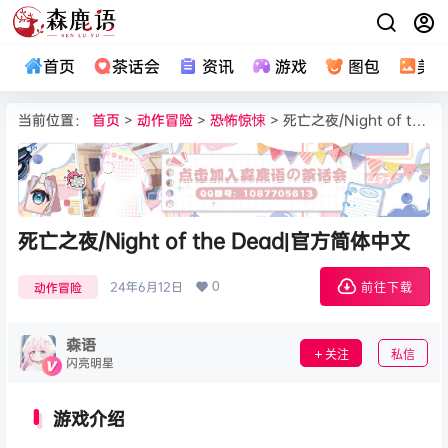
首页
茶话会
资讯
游戏
图包
美
当前位置：
首页
>
动作冒险
>
恐怖惊悚
> 死亡之夜/Night of the Dead|官方简体中文
死亡之夜/Night of the Dead|官方简体中文
0
24年6月12日
动作冒险
前往下载
森语
关注
私信
闪亮明星
游戏介绍