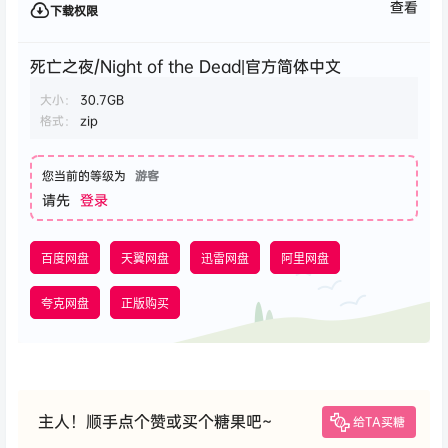
查看
下载权限
死亡之夜/Night of the Dead|官方简体中文
大小：
30.7GB
格式：
zip
您当前的等级为
游客
请先
登录
百度网盘
天翼网盘
迅雷网盘
阿里网盘
夸克网盘
正版购买
主人！顺手点个赞或买个糖果吧~
给TA买糖