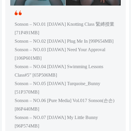
Sonson – NO.01 [DJAWA] Knotting Class 緊縛授業
[71P491MB]
Sonson – NO.02 [DJAWA] Plug Me In [99P654MB]
Sonson – NO.03 [DJAWA] Need Your Approval
[106P601MB]
Sonson – NO.04 [DJAWA] Swimming Lessons
Class#5” [65P506MB]
Sonson – NO.05 [DJAWA] Turquoise_Bunny
[51P370MB]
Sonson – NO.06 [Pure Media] Vol.017 Sonson(손손)
[86P440MB]
Sonson – NO.07 [DJAWA] My Little Bunny
[96P574MB]