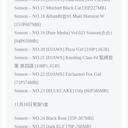
Sonson – NO.17 Mischief Black Cat [35P227MB]
Sonson – NO.18 &BamBi밤비 Maid Mansion W
[153P687MB]
Sonson – NO.19 [Pure Media] Vol.023 Sonson(손손)
[94P659MB]
Sonson – NO.20 [DJAWA] Pizza Girl [110P1.6GB]
Sonson – NO.21 [DJAWA] Knotting Class #4 緊縛授
業 第四講 [108P1.1GB]
Sonson – NO.22 [DJAWA] Enchanted Fox Girl
[71P574MB]
Sonson – NO.23 [BLUECAKE] Oily [86P586MB]
11月18日更新5套
Sonson – NO.24 Black Rose [35P-387MB]
Sonson – NO.25 Dark ELF [70P-700MB]