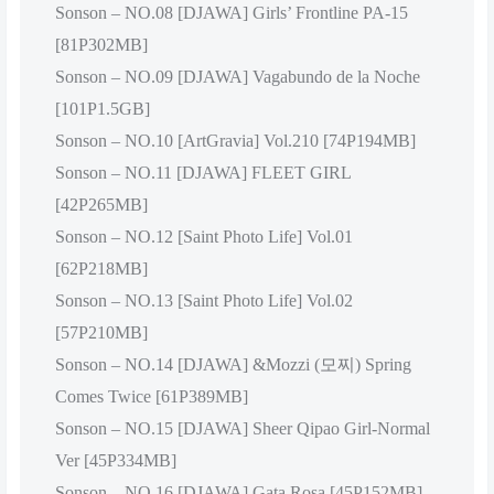
Sonson – NO.08 [DJAWA] Girls’ Frontline PA-15
[81P302MB]
Sonson – NO.09 [DJAWA] Vagabundo de la Noche
[101P1.5GB]
Sonson – NO.10 [ArtGravia] Vol.210 [74P194MB]
Sonson – NO.11 [DJAWA] FLEET GIRL
[42P265MB]
Sonson – NO.12 [Saint Photo Life] Vol.01
[62P218MB]
Sonson – NO.13 [Saint Photo Life] Vol.02
[57P210MB]
Sonson – NO.14 [DJAWA] &Mozzi (모찌) Spring
Comes Twice [61P389MB]
Sonson – NO.15 [DJAWA] Sheer Qipao Girl-Normal
Ver [45P334MB]
Sonson – NO.16 [DJAWA] Gata Rosa [45P152MB]