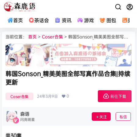
首页
茶话会
资讯
游戏
图包
美
当前位置：
首页
>
Coser合集
> 韩国Sonson_精美美图全部写真作品合集|持续更新
韩国Sonson_精美美图全部写真作品合集|持续
更新
0
24年3月9日
Coser合集
前往下载
森语
关注
私信
闪亮明星
共30套