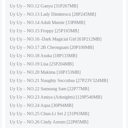
Uy Uy – NO.12 Ganyu [31P267MB]
Uy Uy – NO.13 Lady Dimitrescu [28P245MB]
Uy Uy – NO.14 Adult Marnie [33P8MB]
Uy Uy – NO.15 Froppy [25P165MB]
Uy Uy – NO.16 -Dark Magicial Girl [63P212MB]
Uy Uy – NO.17 2B Cheongsam [20P100MB]
Uy Uy – NO.18 Asuka [18P133MB]
Uy Uy – NO.19 Lisa [25P204MB]
Uy Uy – NO.20 Makima [18P153MB]
Uy Uy – NO.21 Naughty Succubus [27P23V324MB]
Uy Uy – NO.22 Samsung Sam [22P77MB]
Uy Uy – NO.23 Amiya (Arknights) [129P540MB]
Uy Uy – NO.24 Aqua [30P94MB]
Uy Uy – NO.25 Chun-Li Set 2 [31P93MB]
Uy Uy – NO.26 Cindy Aurum [22P85MB]