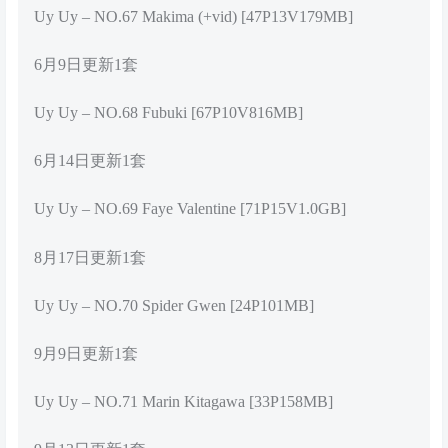
Uy Uy – NO.67 Makima (+vid) [47P13V179MB]
6月9日更新1套
Uy Uy – NO.68 Fubuki [67P10V816MB]
6月14日更新1套
Uy Uy – NO.69 Faye Valentine [71P15V1.0GB]
8月17日更新1套
Uy Uy – NO.70 Spider Gwen [24P101MB]
9月9日更新1套
Uy Uy – NO.71 Marin Kitagawa [33P158MB]