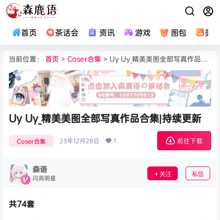
首页
茶话会
资讯
游戏
图包
美
当前位置：
首页
>
Coser合集
> Uy Uy_精美美图全部写真作品合集|持续更新
Uy Uy_精美美图全部写真作品合集|持续更新
1
23年12月28日
Coser合集
前往下载
森语
关注
私信
闪亮明星
共74套