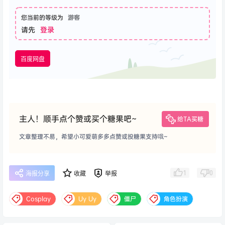
您当前的等级为
游客
请先
登录
百度网盘
主人！顺手点个赞或买个糖果吧~
给TA买糖
文章整理不易，希望小可爱萌多多点赞或投糖果支持哦~
1
0
海报分享
收藏
举报
Cosplay
Uy Uy
僵尸
角色扮演