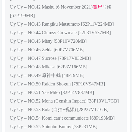
Uy Uy – NO.42 Mashu (6 November 2021)
僵尸
马修
[67P199MB]
Uy Uy – NO.43 Rangiku Matsumoto [62P11V224MB]
Uy Uy – NO.44 Clumsy Crewmate [22P31V537MB]
Uy Uy – NO.45 Misty [58P10V720MB]
Uy Uy – NO.46 Zelda [69P7V706MB]
Uy Uy – NO.47 Sucrose [78P17V832MB]
Uy Uy – NO.48 Mikasa [62P8V166MB]
Uy Uy – NO.49 原神申鹤 [48P19MB]
Uy Uy – NO.50 Raiden Shogun [78P10V947MB]
Uy Uy – NO.51 Yae Miko [82P14V887MB]
Uy Uy – NO.52 Mona (Genshin Impact) [38P10V1.7GB]
Uy Uy – NO.53 Eula (自拍+视频) [28P27V1.1GB]
Uy Uy – NO.54 Komi can’t communicate [68P193MB]
Uy Uy – NO.55 Shinobu Bunny [78P231MB]