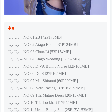
Uy Uy – NO.01 2B [42P173MB]
Uy Uy – NO.02 Atago Bikini [31P124MB]
Uy Uy – NO.03 Chun-Li [53P154MB]
Uy Uy – NO.04 Atago Wedding [32P87MB]
Uy Uy – NO.05 D.VA Bunny Nurse [32P108MB]
Uy Uy – NO.06 Do-S [27P105MB]
Uy Uy – NO.07 Mai Shiranui [60P229MB]
Uy Uy – NO.08 Nero Racing [37P18V157MB]
Uy Uy – NO.09 Tifa Mature Dress [20P137MB]
Uy Uy – NO.10 Tifa Lockhart [17P45MB]
Uy Uy – NO.11 Uzaki Bunny Suit [25P17V153MB]