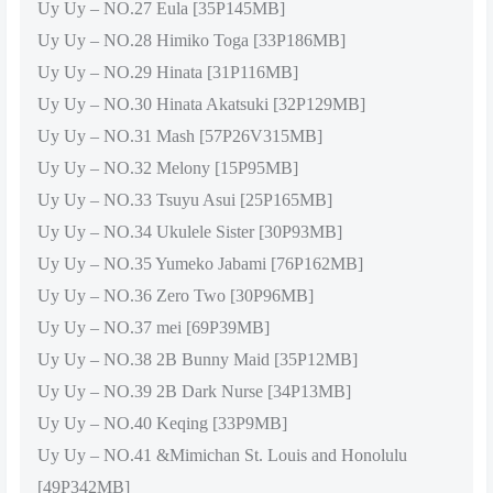
Uy Uy – NO.27 Eula [35P145MB]
Uy Uy – NO.28 Himiko Toga [33P186MB]
Uy Uy – NO.29 Hinata [31P116MB]
Uy Uy – NO.30 Hinata Akatsuki [32P129MB]
Uy Uy – NO.31 Mash [57P26V315MB]
Uy Uy – NO.32 Melony [15P95MB]
Uy Uy – NO.33 Tsuyu Asui [25P165MB]
Uy Uy – NO.34 Ukulele Sister [30P93MB]
Uy Uy – NO.35 Yumeko Jabami [76P162MB]
Uy Uy – NO.36 Zero Two [30P96MB]
Uy Uy – NO.37 mei [69P39MB]
Uy Uy – NO.38 2B Bunny Maid [35P12MB]
Uy Uy – NO.39 2B Dark Nurse [34P13MB]
Uy Uy – NO.40 Keqing [33P9MB]
Uy Uy – NO.41 &Mimichan St. Louis and Honolulu
[49P342MB]