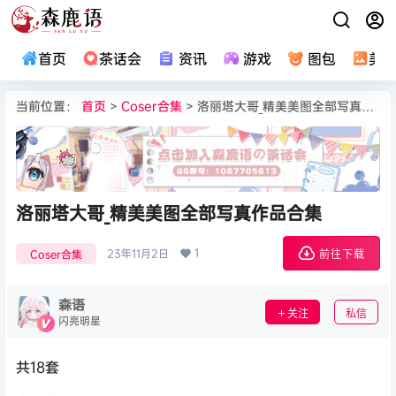
首页
茶话会
资讯
游戏
图包
美
当前位置：
首页
>
Coser合集
> 洛丽塔大哥_精美美图全部写真作品合集
洛丽塔大哥_精美美图全部写真作品合集
1
23年11月2日
Coser合集
前往下载
森语
关注
私信
闪亮明星
共18套