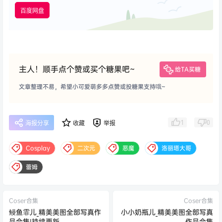
百度网盘
主人！顺手点个赞或买个糖果吧~
给TA买糖
文章整理不易，希望小可爱萌多多点赞或投糖果支持哦~
1
0
海报分享
收藏
举报
Cosplay
二次元
恶魔
洛丽塔大哥
蕾姆
Coser合集
Coser合集
鳗鱼霏儿_精美美图全部写真作
小小奶瓶儿_精美美图全部写真
品合集|持续更新
作品合集