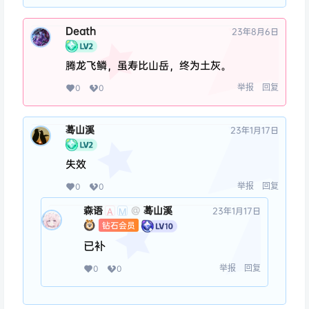
Death
23年8月6日
腾龙飞鳞，虽寿比山岳，终为土灰。
举报
回复
0
0
蓦山溪
23年1月17日
失效
举报
回复
0
0
森语
蓦山溪
@
23年1月17日
A
M
钻石会员
已补
举报
回复
0
0