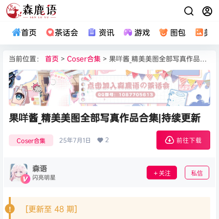
首页
茶话会
资讯
游戏
图包
美
当前位置：
首页
>
Coser合集
> 果咩酱_精美美图全部写真作品合集|持续更新
果咩酱_精美美图全部写真作品合集|持续更新
2
25年7月1日
Coser合集
前往下载
森语
关注
私信
闪亮明星
[更新至 48 期]