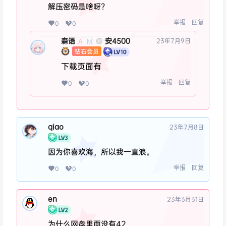
解压密码是啥呀?
举报
回复
0
0
森语
安4500
@
23年7月9日
A
M
钻石会员
下载页面有
举报
回复
0
0
qiao
23年7月8日
因为你喜欢海，所以我一直浪。
举报
回复
0
0
en
23年3月31日
为什么网盘里面没有42