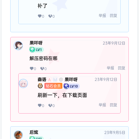
补了
举报
回复
0
0
果咩呀
23年9月12日
解压密码在哪
举报
回复
0
0
森语
果咩呀
@
23年9月12日
A
M
钻石会员
刷新一下，在下载页面
举报
回复
0
0
后炫
23年9月5日