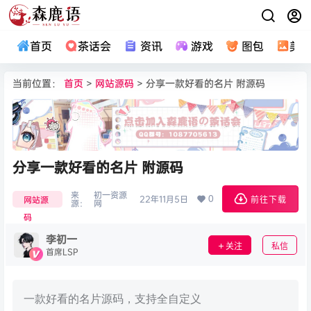
首页
茶话会
资讯
游戏
图包
美
当前位置：
首页
>
网站源码
> 分享一款好看的名片 附源码
分享一款好看的名片 附源码
来
初一资源
0
22年11月5日
网站源
前往下载
源：
网
码
李初一
关注
私信
首席LSP
一款好看的名片源码，支持全自定义