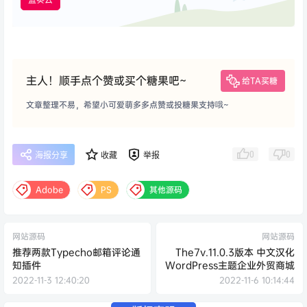
主人！顺手点个赞或买个糖果吧~
给TA买糖
文章整理不易，希望小可爱萌多多点赞或投糖果支持哦~
0
0
海报分享
收藏
举报
Adobe
PS
其他源码
网站源码
网站源码
推荐两款Typecho邮箱评论通
The7v.11.0.3版本 中文汉化
知插件
WordPress主题企业外贸商城
2022-11-3 12:40:20
2022-11-6 10:14:44