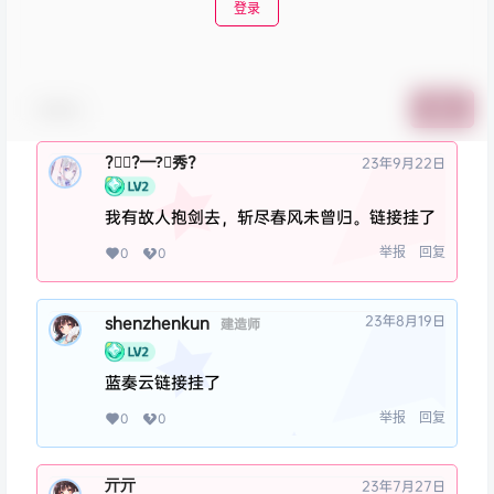
登录
表情包
提交
?优⃢?━?⃢秀?
23年9月22日
我有故人抱剑去，斩尽春风未曾归。链接挂了
举报
回复
0
0
23年8月19日
shenzhenkun
建造师
蓝奏云链接挂了
举报
回复
0
0
亓亓
23年7月27日