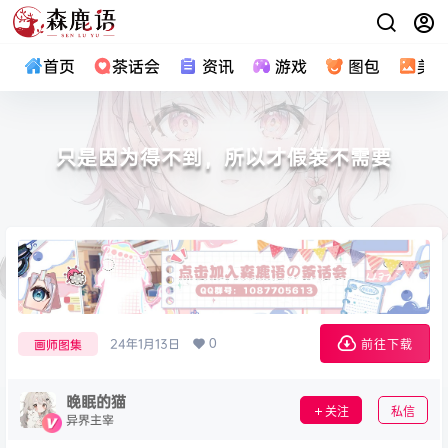
首页
茶话会
资讯
游戏
图包
美
只是因为得不到，所以才假装不需要
0
24年1月13日
画师图集
前往下载
晚眠的猫
关注
私信
异界主宰