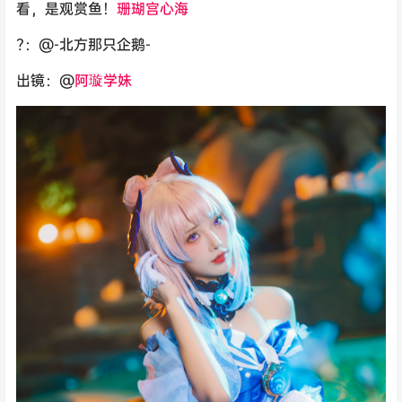
看，是观赏鱼！
珊瑚宫心海
?：@-北方那只企鹅- ​​​
出镜：@
阿璇学妹