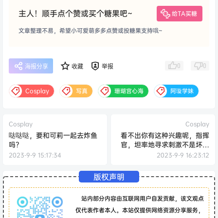
主人！顺手点个赞或买个糖果吧~
给TA买糖
文章整理不易，希望小可爱萌多多点赞或投糖果支持哦~
0
0
海报分享
收藏
举报
Cosplay
写真
珊瑚宫心海
阿璇学妹
Cosplay
Cosplay
哒哒哒，要和可莉一起去炸鱼
看不出你有这种兴趣呢，指挥
吗？
官，坦率地寻求刺激不是坏事
哦。
2023-9-9 15:17:34
2023-9-9 16:23:12
版权声明
站内部分内容由互联网用户自发贡献，该文观点
仅代表作者本人。本站仅提供网络资源分享服务，