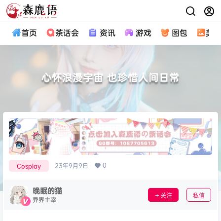
首页
茶话会
资讯
游戏
图包
美
心怀浪漫宇宙 也珍惜人间日常
0
23年9月9日
Cosplay
晚眠的猫
关注
私信
异界主宰