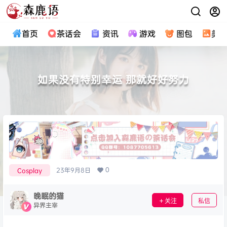
首页
茶话会
资讯
游戏
图包
美
如果没有特别幸运 那就好好努力
0
23年9月8日
Cosplay
晚眠的猫
关注
私信
异界主宰