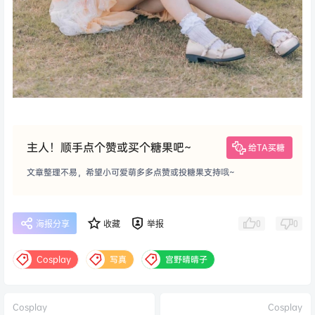
主人！顺手点个赞或买个糖果吧~
给TA买糖
文章整理不易，希望小可爱萌多多点赞或投糖果支持哦~
0
0
海报分享
收藏
举报
Cosplay
写真
宫野晴晴子
Cosplay
Cosplay