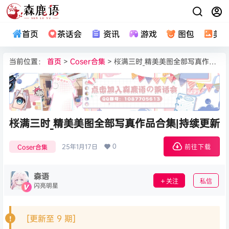
首页
茶话会
资讯
游戏
图包
美
当前位置：
首页
>
Coser合集
> 桜满三时_精美美图全部写真作品合集|持续更新
桜满三时_精美美图全部写真作品合集|持续更新
0
25年1月17日
Coser合集
前往下载
森语
关注
私信
闪亮明星
[更新至 9 期]