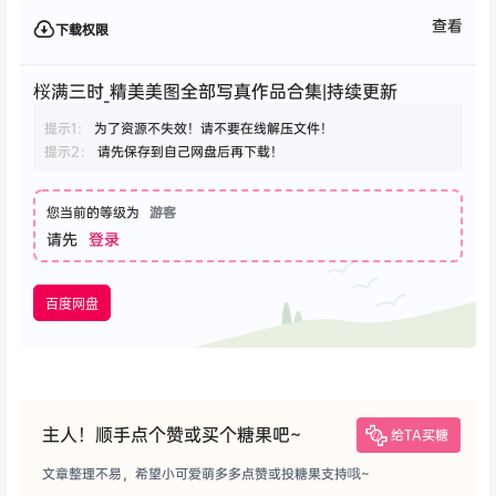
查看
下载权限
桜满三时_精美美图全部写真作品合集|持续更新
提示1：
为了资源不失效！请不要在线解压文件！
提示2：
请先保存到自己网盘后再下载！
您当前的等级为
游客
请先
登录
百度网盘
主人！顺手点个赞或买个糖果吧~
给TA买糖
文章整理不易，希望小可爱萌多多点赞或投糖果支持哦~