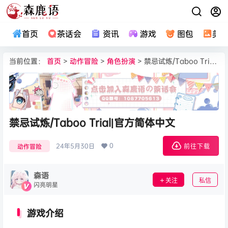
首页
茶话会
资讯
游戏
图包
美
当前位置：
首页
>
动作冒险
>
角色扮演
> 禁忌试炼/Taboo Trial|官方简体中文
禁忌试炼/Taboo Trial|官方简体中文
0
24年5月30日
动作冒险
前往下载
森语
关注
私信
闪亮明星
游戏介绍