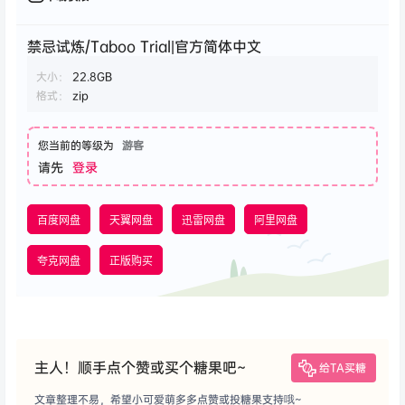
禁忌试炼/Taboo Trial|官方简体中文
大小：
22.8GB
格式：
zip
您当前的等级为
游客
请先
登录
百度网盘
天翼网盘
迅雷网盘
阿里网盘
夸克网盘
正版购买
主人！顺手点个赞或买个糖果吧~
给TA买糖
文章整理不易，希望小可爱萌多多点赞或投糖果支持哦~