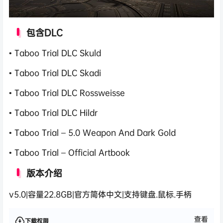
包含DLC
• Taboo Trial DLC Skuld
• Taboo Trial DLC Skadi
• Taboo Trial DLC Rossweisse
• Taboo Trial DLC Hildr
• Taboo Trial – 5.0 Weapon And Dark Gold
• Taboo Trial – Official Artbook
版本介绍
v5.0|容量22.8GB|官方简体中文|支持键盘.鼠标.手柄
查看
下载权限