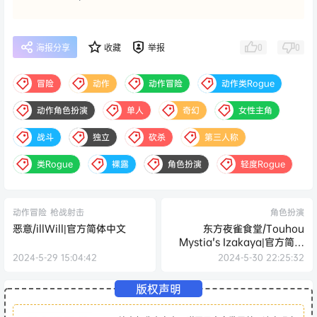
0
0
海报分享
收藏
举报
冒险
动作
动作冒险
动作类Rogue
动作角色扮演
单人
奇幻
女性主角
战斗
独立
砍杀
第三人称
类Rogue
裸露
角色扮演
轻度Rogue
动作冒险
枪战射击
角色扮演
恶意/illWill|官方简体中文
东方夜雀食堂/Touhou
Mystia's Izakaya|官方简体
中文
2024-5-29 15:04:42
2024-5-30 22:25:32
版权声明