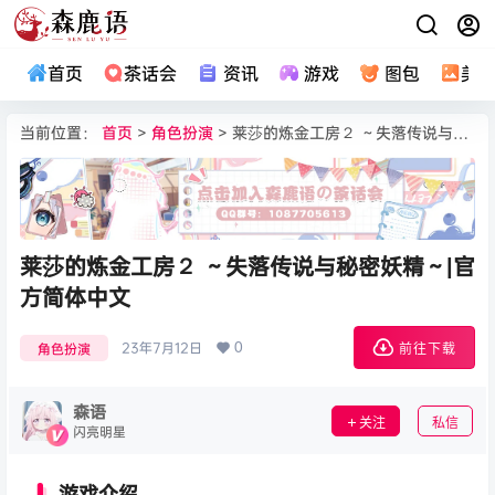
首页
茶话会
资讯
游戏
图包
美
当前位置：
首页
>
角色扮演
> 莱莎的炼金工房２ ～失落传说与秘密妖精～|官方简体中文
莱莎的炼金工房２ ～失落传说与秘密妖精～|官
方简体中文
0
23年7月12日
角色扮演
前往下载
森语
关注
私信
闪亮明星
游戏介绍