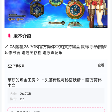
版本介绍
v1.06|容量26.7GB|官方简体中文|支持键盘.鼠标.手柄|赠多
项修改器|赠通关存档|赠原声配乐
查看
下载权限
莱莎的炼金工房２ ～失落传说与秘密妖精～|官方简体
中文
大小：
26.7GB
格式：
zip