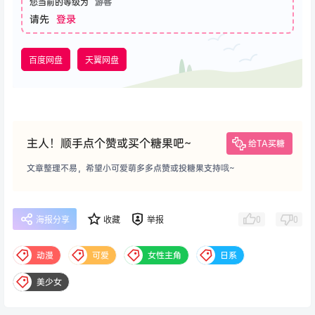
您当前的等级为
游客
请先
登录
百度网盘
天翼网盘
主人！顺手点个赞或买个糖果吧~
给TA买糖
文章整理不易，希望小可爱萌多多点赞或投糖果支持哦~
0
0
海报分享
收藏
举报
动漫
可爱
女性主角
日系
美少女