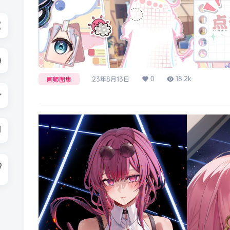
0
18.2k
23年8月13日
画师图集