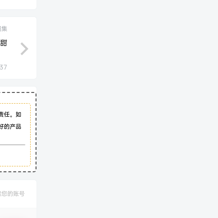
图集
很甜
:37
责任。如
好的产品
禁您的账号