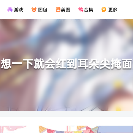
游戏
图包
美图
合集
更多
种想一下就会红到耳朵尖掩面