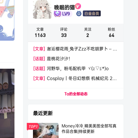
晚眠的猫
白金会员
文章
评论
关注
粉丝
1163
33
2
64
[文章]
邂逅樱花雨_兔子Zzz不吃胡萝卜 – 写
真美图作品在线欣赏
[话题]
是桃花汐汐！
[话题]
河野华，粉毛配机甲 ヾ(≧▽≦*)o
[文章]
Cosplay｜冬日幻想祭 机械纪元 2b
圣诞@泥头跳跳猫
Ta的全部动态
最近更新
Money冷冷_精美美图全部写真
TOP1
作品合集|持续更新